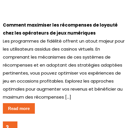
Comment maximiser les récompenses de loyauté
chez les opérateurs de jeux numériques
Les programmes de fidélité offrent un atout majeur pour
les utilisateurs assidus des casinos virtuels. En
comprenant les mécanismes de ces systèmes de
récompenses et en adoptant des stratégies adaptées
pertinentes, vous pouvez optimiser vos expériences de
jeu en occasions profitables. Explorez les approches
optimales pour augmenter vos revenus et bénéficier au
maximum des récompenses […]
Read more
3