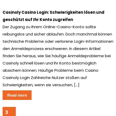
Casinoly Casino Login: Schwierigkeiten lösen und
geschützt auf Ihr Konto zugreifen
Der Zugang zu Ihrem Online-Casino-Konto sollte
reibungslos und sicher ablaufen. Doch manchmal können
technische Probleme oder verlorene Login-Informationen
den Anmeldeprozess erschweren. In diesem Artikel
finden Sie heraus, wie Sie häufige Anmeldeprobleme bei
Casinoly schnell lösen und Ihr Konto bestmöglich
absichern können. Häufige Probleme beim Casino
Casinoly Login Zahlreiche Nutzer stoßen auf
Schwierigkeiten, wenn sie versuchen, […]
Read more
3