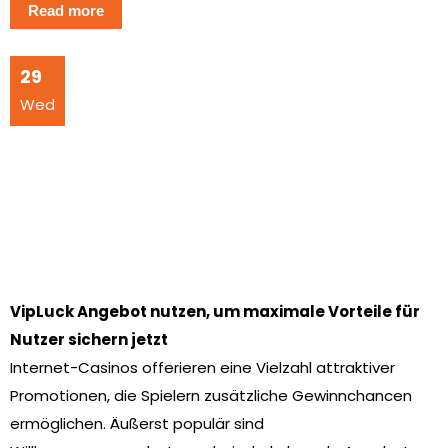
Read more
29
Wed
VipLuck Angebot nutzen, um maximale Vorteile für
Nutzer sichern jetzt
Internet-Casinos offerieren eine Vielzahl attraktiver
Promotionen, die Spielern zusätzliche Gewinnchancen
ermöglichen. Äußerst populär sind