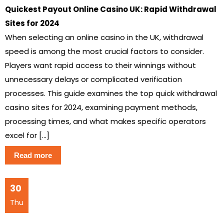
Quickest Payout Online Casino UK: Rapid Withdrawal
Sites for 2024
When selecting an online casino in the UK, withdrawal
speed is among the most crucial factors to consider.
Players want rapid access to their winnings without
unnecessary delays or complicated verification
processes. This guide examines the top quick withdrawal
casino sites for 2024, examining payment methods,
processing times, and what makes specific operators
excel for […]
Read more
30
Thu