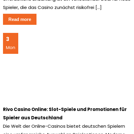
Spieler, die das Casino zunächst risikofrei […]
Read more
3
Mon
Rivo Casino Online: Slot-Spiele und Promotionen für
Spieler aus Deutschland
Die Welt der Online-Casinos bietet deutschen Spielern