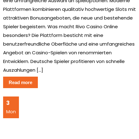
eine umfangreiche Auswahl an Spieloptionen. Moderne
Plattformen kombinieren qualitativ hochwertige Slots mit
attraktiven Bonusangeboten, die neue und bestehende
Spieler begeistern. Was macht Rivo Casino Online
besonders? Die Plattform besticht mit eine
benutzerfreundliche Oberfläche und eine umfangreiches
Angebot an Casino-Spielen von renommierten
Entwicklern. Deutsche Spieler profitieren von schnelle
Auszahlungen […]
Read more
3
Mon