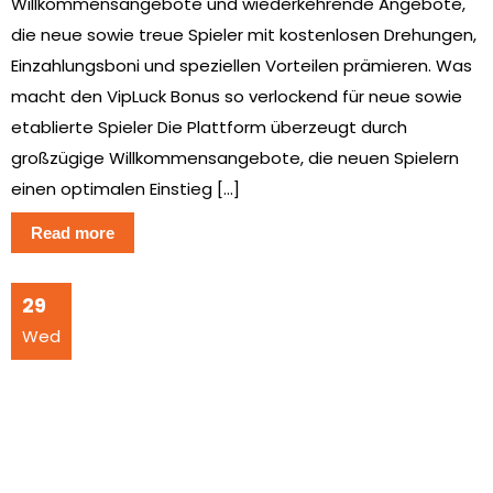
Willkommensangebote und wiederkehrende Angebote,
die neue sowie treue Spieler mit kostenlosen Drehungen,
Einzahlungsboni und speziellen Vorteilen prämieren. Was
macht den VipLuck Bonus so verlockend für neue sowie
etablierte Spieler Die Plattform überzeugt durch
großzügige Willkommensangebote, die neuen Spielern
einen optimalen Einstieg […]
Read more
29
Wed