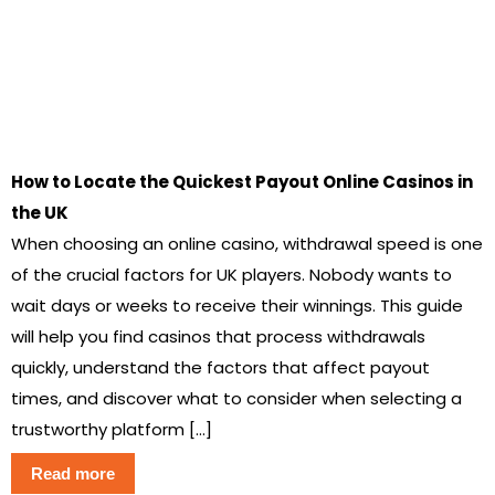
How to Locate the Quickest Payout Online Casinos in
the UK
When choosing an online casino, withdrawal speed is one
of the crucial factors for UK players. Nobody wants to
wait days or weeks to receive their winnings. This guide
will help you find casinos that process withdrawals
quickly, understand the factors that affect payout
times, and discover what to consider when selecting a
trustworthy platform […]
Read more