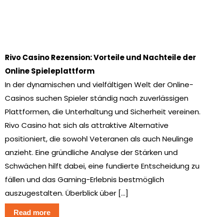
Rivo Casino Rezension: Vorteile und Nachteile der
Online Spieleplattform
In der dynamischen und vielfältigen Welt der Online-
Casinos suchen Spieler ständig nach zuverlässigen
Plattformen, die Unterhaltung und Sicherheit vereinen.
Rivo Casino hat sich als attraktive Alternative
positioniert, die sowohl Veteranen als auch Neulinge
anzieht. Eine gründliche Analyse der Stärken und
Schwächen hilft dabei, eine fundierte Entscheidung zu
fällen und das Gaming-Erlebnis bestmöglich
auszugestalten. Überblick über […]
Read more