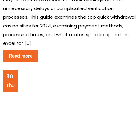
unnecessary delays or complicated verification
processes. This guide examines the top quick withdrawal
casino sites for 2024, examining payment methods,
processing times, and what makes specific operators
excel for […]
Read more
30
Thu