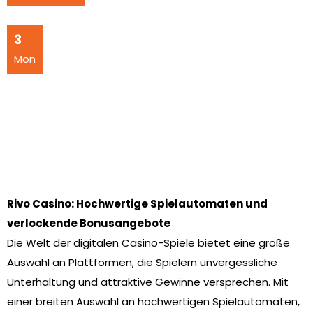
3
Mon
Rivo Casino: Hochwertige Spielautomaten und
verlockende Bonusangebote
Die Welt der digitalen Casino-Spiele bietet eine große
Auswahl an Plattformen, die Spielern unvergessliche
Unterhaltung und attraktive Gewinne versprechen. Mit
einer breiten Auswahl an hochwertigen Spielautomaten,