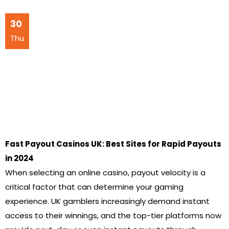
30
Thu
Fast Payout Casinos UK: Best Sites for Rapid Payouts
in 2024
When selecting an online casino, payout velocity is a
critical factor that can determine your gaming
experience. UK gamblers increasingly demand instant
access to their winnings, and the top-tier platforms now