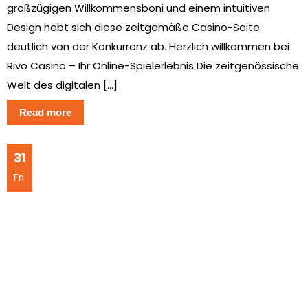
großzügigen Willkommensboni und einem intuitiven
Design hebt sich diese zeitgemäße Casino-Seite
deutlich von der Konkurrenz ab. Herzlich willkommen bei
Rivo Casino – Ihr Online-Spielerlebnis Die zeitgenössische
Welt des digitalen […]
Read more
31
Fri