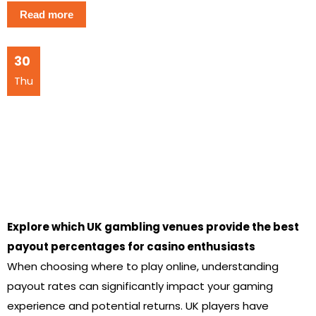
Read more
30
Thu
Explore which UK gambling venues provide the best
payout percentages for casino enthusiasts
When choosing where to play online, understanding
payout rates can significantly impact your gaming
experience and potential returns. UK players have