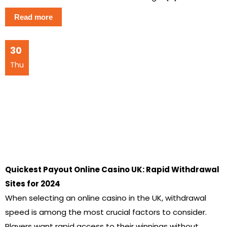
Read more
30
Thu
Quickest Payout Online Casino UK: Rapid Withdrawal
Sites for 2024
When selecting an online casino in the UK, withdrawal
speed is among the most crucial factors to consider.
Players want rapid access to their winnings without