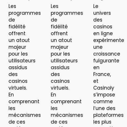
Les
Les
Le
programmes
programmes
univers
de
de
des
fidélité
fidélité
casinos
offrent
offrent
en ligne
un atout
un atout
expérimente
majeur
majeur
une
pour les
pour les
croissance
utilisateurs
utilisateurs
fulgurante
assidus
assidus
en
des
des
France,
casinos
casinos
et
virtuels.
virtuels.
Casinoly
En
En
s’impose
comprenant
comprenant
comme
les
les
l’une des
mécanismes
mécanismes
plateformes
de ces
de ces
les plus