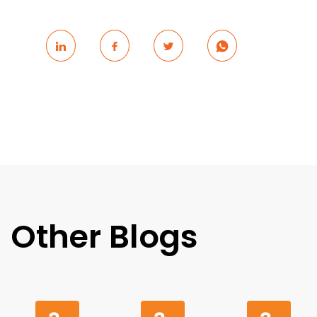
Other Blogs