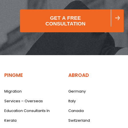
GET A FREE
CONSULTATION
PINGME
ABROAD
Migration
Germany
Services – Overseas
Italy
Education
Consultants In
Canada
Kerala
Switzerland