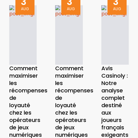
3
3
3
AUG
AUG
AUG
Comment
Comment
Avis
maximiser
maximiser
Casinoly :
les
les
Notre
récompenses
récompenses
analyse
de
de
complet
loyauté
loyauté
destiné
chez les
chez les
aux
opérateurs
opérateurs
joueurs
de jeux
de jeux
français
numériques
numériques
exigeants