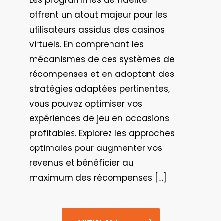
Les programmes de fidélité
offrent un atout majeur pour les
utilisateurs assidus des casinos
virtuels. En comprenant les
mécanismes de ces systèmes de
récompenses et en adoptant des
stratégies adaptées pertinentes,
vous pouvez optimiser vos
expériences de jeu en occasions
profitables. Explorez les approches
optimales pour augmenter vos
revenus et bénéficier au
maximum des récompenses […]