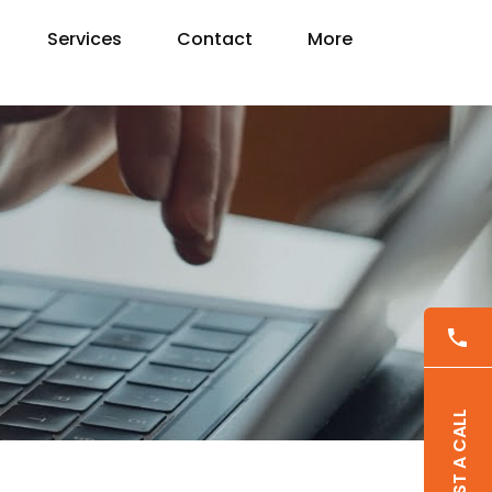
Services
Contact
More
REQUEST A CALL