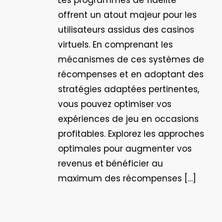
Les programmes de fidélité
offrent un atout majeur pour les
utilisateurs assidus des casinos
virtuels. En comprenant les
mécanismes de ces systèmes de
récompenses et en adoptant des
stratégies adaptées pertinentes,
vous pouvez optimiser vos
expériences de jeu en occasions
profitables. Explorez les approches
optimales pour augmenter vos
revenus et bénéficier au
maximum des récompenses […]