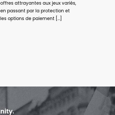
offres attrayantes aux jeux variés,
en passant par la protection et
les options de paiement […]
nity.